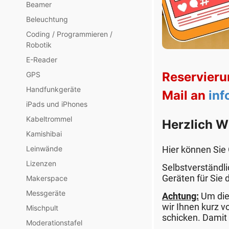
Beamer
Beleuchtung
Coding / Programmieren /
Robotik
E-Reader
Reservieru
GPS
Handfunkgeräte
Mail an
in
iPads und iPhones
Kabeltrommel
Herzlich W
Kamishibai
Hier können Sie
Leinwände
Lizenzen
Selbstverständli
Geräten für Sie 
Makerspace
Messgeräte
Achtung:
Um die
wir Ihnen kurz 
Mischpult
schicken. Damit 
Moderationstafel